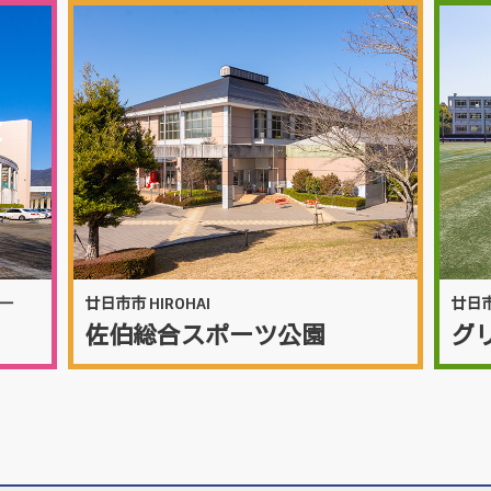
ー
廿日市市 HIROHAI
廿日
佐伯総合スポーツ公園
グ